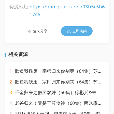
资源地址
https://pan.quark.cn/s/03b5c5b6
17ce
复制分享
立即访问
相关资源
1
欺负我残废，宗师归来你别哭（64集）苏泽林&傲蕾
2
欺负我残废，宗师归来你别哭（64集）苏泽林&傲蕾
3
千金归来之假面双姝（50集）徐彬兵&朱诗妤
4
老爸归来！竟是至尊食神（60集）西米露&孙昊
5
15(1).推我入无间，归来焚九天（50集）李晓茹＆杨皓竣