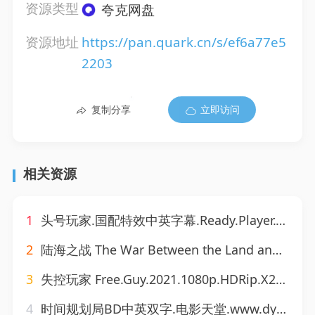
资源类型
夸克网盘
资源地址
https://pan.quark.cn/s/ef6a77e5
2203
复制分享
立即访问
相关资源
1
头号玩家.国配特效中英字幕.Ready.Player.One.2018.2160p.BluRay.x265.10bit.HDR.DHD.MA.7.1.English&Mandarin.CHS-ENG.GYT.mkv
2
陆海之战 The War Between the Land and the Sea (2025) 4K Web HLG AAC 内封简繁英双语字幕 描述：又名: 《神秘博士》衍生剧IMDb: tt30645193UNIT-即联合情报特遣部队，在联合国主持下运作的独立情报组织。在隐藏于深海之中的古老生物浮出水面之后，UNIT以及目前的掌门人凯特·莱斯布里奇·斯图尔特必须阻止这群曾经称霸古地球的远古生物卷土重来引发全球性危机。同时在陆地与浪潮的黑暗深处，Sea Salt和Barclay之间的结盟也将在这场史
3
失控玩家 Free.Guy.2021.1080p.HDRip.X264-EVO.mkv
4
时间规划局BD中英双字.电影天堂.www.dy2018.com.mp4