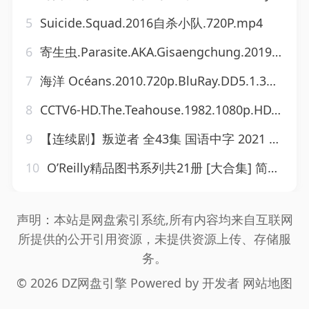
5
Suicide.Squad.2016自杀小队.720P.mp4
6
寄生虫.Parasite.AKA.Gisaengchung.2019.BluRay.1080p.x265.10bit.MNHD-FRDS
7
海洋 Océans.2010.720p.BluRay.DD5.1.3Audio.x264.MNHD-FrdS
8
CCTV6-HD.The.Teahouse.1982.1080p.HDTV.x264.DD2.0-LTF
9
【连续剧】叛逆者 全43集 国语中字 2021 4K.描述：1936年，年轻的复兴社干部特训班学员林楠笙，被复兴社特务处上海区站长陈默群带往上海，参加抓捕潜伏在上海区内部的中共地下党“邮差”这一任务。在执行任务的过程中，正直单纯的林楠笙不断被顾慎言、纪中原、朱怡贞、左秋明等共产党人为国为民的使命感和大无畏的牺牲精神感召，对国民党内部的乱象和当时中国人民的苦难有了更深的思考，也对共产党人的信仰和追求有了更深的了解。林楠笙在对日伪的斗争中勇敢果毅，屡立战功。。.
10
O’Reilly精品图书系列共21册 [大合集] 简介： 此书单涵盖机器学习、数据分析、社交网络挖掘、用户体验设计、代码编写、算法解析、JavaScript、Python、MySQL、HTML5、嵌入式系统、PaaS、软件度量、Android开发、Hibernate、SQL数据库及SEO等多个技术领域。
声明：本站是网盘索引系统,所有内容均来自互联网
所提供的公开引用资源，未提供资源上传、存储服
务。
© 2026 DZ网盘引擎 Powered by
开发者
网站地图